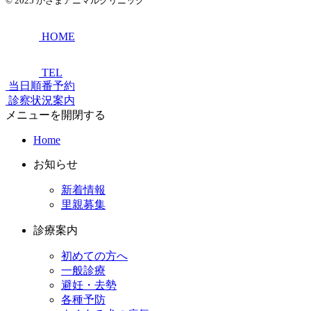
© 2025
かざまアニマルクリニック
HOME
TEL
当日順番予約
診察状況案内
メニューを開閉する
Home
お知らせ
新着情報
里親募集
診療案内
初めての方へ
一般診療
避妊・去勢
各種予防