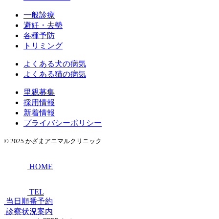
一般診療
避妊・去勢
各種予防
トリミング
よくある犬の病気
よくある猫の病気
里親募集
採用情報
新着情報
プライバシーポリシー
© 2025
かざまアニマルクリニック
HOME
TEL
当日順番予約
診察状況案内